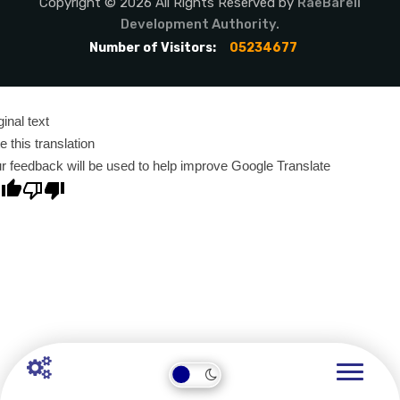
Copyright © 2026 All Rights Reserved by
RaeBareli
Development Authority.
Number of Visitors:
05234677
ginal text
e this translation
r feedback will be used to help improve Google Translate