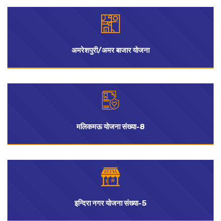
अमरेशपुरी/अमर बाजार योजना
मलिकमऊ योजना संख्या-8
इन्दिरा नगर योजना संख्या-5